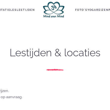
ITATIELES
LESTIJDEN
FOTO'S
YOGAREIZEN
Lestijden & locaties
ijzen.
n op aanvraag.