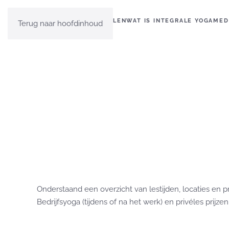
HOME
EVEN VOORSTELLEN
WAT IS INTEGRALE YOGA
MED
Terug naar hoofdinhoud
Onderstaand een overzicht van lestijden, locaties en pr
Bedrijfsyoga (tijdens of na het werk) en privéles prijze