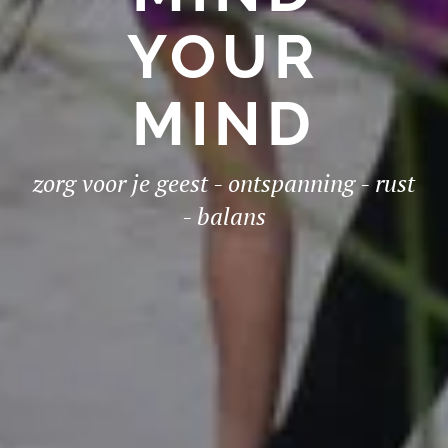
YOUR
MIND
zorg voor je geest - ontspanning - rust
- balans